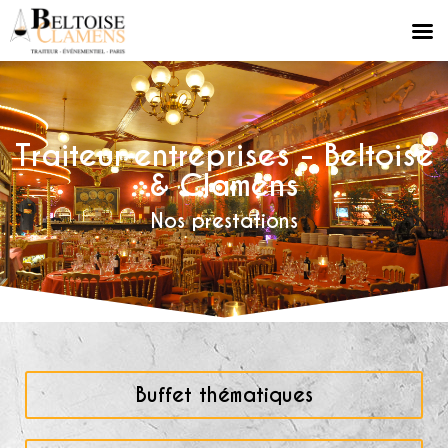
Traiteur entreprises - Beltoise
& Clamens
Nos prestations
Buffet thématiques